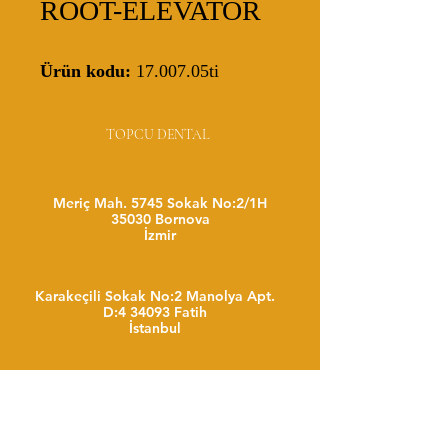
ROOT-ELEVATOR
Ürün kodu:
17.007.05ti
TOPCU DENTAL
Meriç Mah. 5745 Sokak No:2/1H
35030 Bornova
İzmir
Karakeçili Sokak No:2 Manolya Apt.
D:4 34093 Fatih
İstanbul
+32 493 888 209