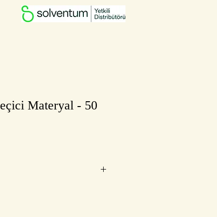
çici Materyal - 50
n tavsiye edilen KDV hariç satış
alar ve müşterilerimiz
da değişikliğe gidilebilir.