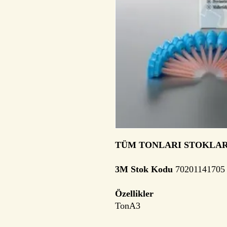
TÜM TONLARI STOKLA
3M Stok Kodu
70201141705
Özellikler
Ton
A3