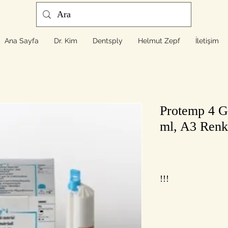
Ana Sayfa
Dr. Kim
Dentsply
Helmut Zepf
İletişim
Protemp 4 Ge
ml, A3 Renk
!!!
Fiyatlar 3M tarafında
fiyatlarıdır. Kampany
doğrultusunda fiyatlar