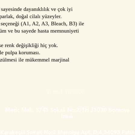
sayesinde dayanıklılık ve çok iyi
parlak, doğal cilalı yüzeyler.
 seçeneği (A1, A2, A3, Bleach, B3) ile
ünüm ve bu sayede hasta memnuniyeti
se renk değişikliği hiç yok.
ile pulpa koruması.
zülmesi ile mükemmel marjinal
TOPCU DENTAL
Meriç Mah. 5745 Sokak No:2/1H 35030 Bornova
İzmir
Karakeçili Sokak No:2 Manolya Apt. D:4 34093 Fatih