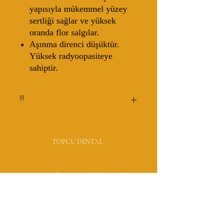
yapısıyla mükemmel yüzey
sertliği sağlar ve yüksek
oranda flor salgılar.
Aşınma direnci düşüktür.
Yüksek radyoopasiteye
sahiptir.
!!!
Fiyatlar 3M tarafından tavsiye edilen
KDV hariç satış fiyatlarıdır.
TOPCU DENTAL
Kampanyalar ve müşterilerimiz
doğrultusunda fiyatlarda değişikliğe
gidilebilir.
Meriç Mah. 5745 Sokak No:2/1H
35030 Bornova
İzmir