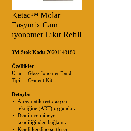
Ketac™ Molar
Easymix Cam
iyonomer Likit Refill
3M Stok Kodu
70201143180
Özellikler
Ürün
Glass Ionomer Band
Tipi
Cement Kit
Detaylar
Atravmatik restorasyon
tekniğine (ART) uygundur.
Dentin ve mineye
kendiliğinden bağlanır.
Kendi kendine sertleşen