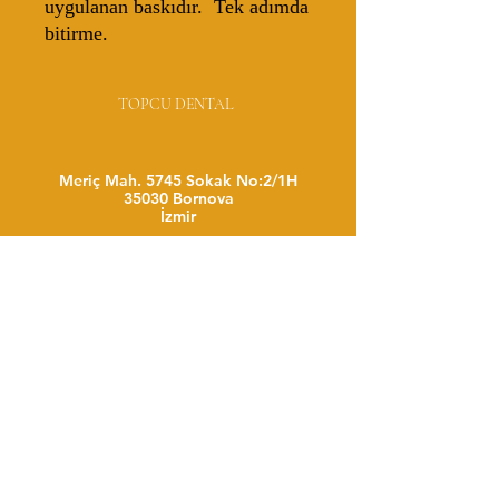
uygulanan baskıdır. Tek adımda
bitirme.
TOPCU DENTAL
Meriç Mah. 5745 Sokak No:2/1H
35030 Bornova
İzmir
Karakeçili Sokak No:2 Manolya Apt.
D:4 34093 Fatih
İstanbul
+32 493 888 209