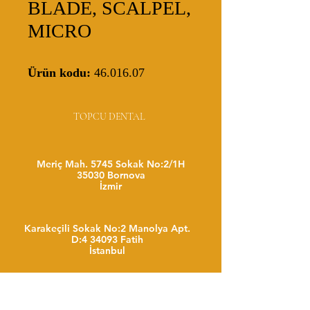
BLADE, SCALPEL,
MICRO
Ürün kodu:
46.016.07
TOPCU DENTAL
Meriç Mah. 5745 Sokak No:2/1H
35030 Bornova
İzmir
Karakeçili Sokak No:2 Manolya Apt.
D:4 34093 Fatih
İstanbul