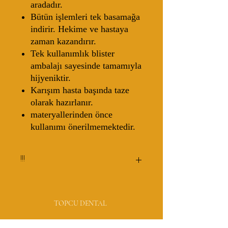
aradadır.
Bütün işlemleri tek basamağa
indirir. Hekime ve hastaya
zaman kazandırır.
Tek kullanımlık blister
ambalajı sayesinde tamamıyla
hijyeniktir.
Karışım hasta başında taze
olarak hazırlanır.
materyallerinden önce
kullanımı önerilmemektedir.
!!!
Fiyatlar 3M tarafından tavsiye edilen
KDV hariç satış fiyatlarıdır.
TOPCU DENTAL
Kampanyalar ve müşterilerimiz
doğrultusunda fiyatlarda değişikliğe
gidilebilir.