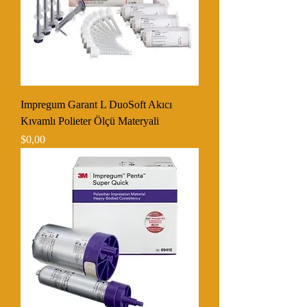
Impregum Garant L DuoSoft Akıcı
Kıvamlı Polieter Ölçü Materyali
Fiyat
$0,00