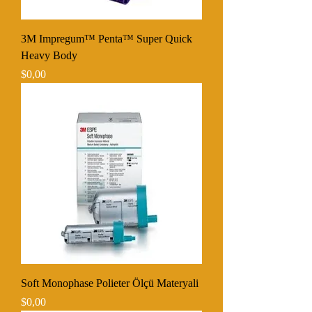
3M Impregum™ Penta™ Super Quick
Heavy Body
Fiyat
$0,00
Soft Monophase Polieter Ölçü Materyali
Fiyat
$0,00